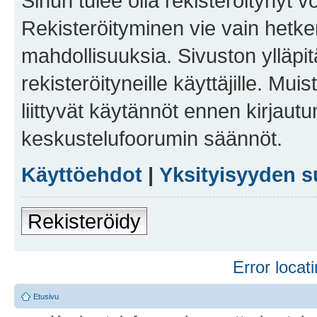
Sinun tulee olla rekisteröitynyt v
Rekisteröityminen vie vain hetken
mahdollisuuksia. Sivuston ylläpit
rekisteröityneille käyttäjille. Mu
liittyvät käytännöt ennen kirjau
keskustelufoorumin säännöt.
Käyttöehdot
|
Yksityisyyden s
Rekisteröidy
Error locati
Etusivu