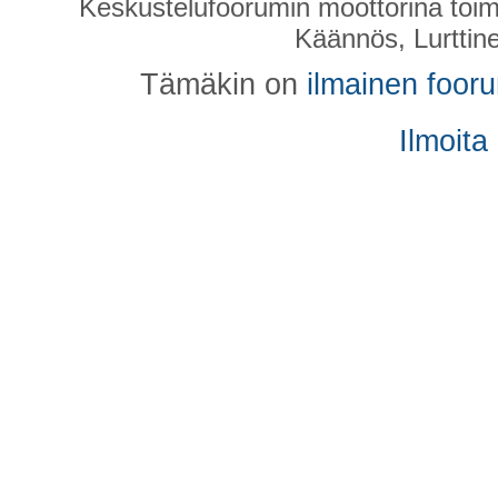
Keskustelufoorumin moottorina toim
Käännös, Lurttin
Tämäkin on
ilmainen foor
Ilmoita