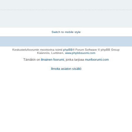
Switch to mobile style
Keskustelufoorumin moottorina toimii
phpBB
® Forum Software © phpBB Group
Käännös, Lurttinen,
www.phpbbsuomi.com
Tämäkin on
ilmainen foorumi
, jonka tarjoaa
munfoorumi.com
Ilmoita asiaton sisältö