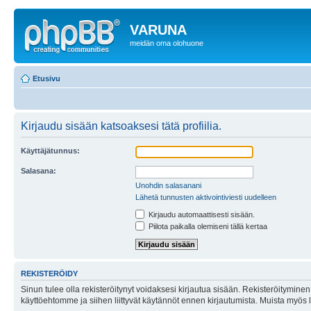
VARUNA
meidän oma olohuone
Etusivu
Kirjaudu sisään katsoaksesi tätä profiilia.
Käyttäjätunnus:
Salasana:
Unohdin salasanani
Lähetä tunnusten aktivointiviesti uudelleen
Kirjaudu automaattisesti sisään.
Piilota paikalla olemiseni tällä kertaa
REKISTERÖIDY
Sinun tulee olla rekisteröitynyt voidaksesi kirjautua sisään. Rekisteröityminen 
käyttöehtomme ja siihen liittyvät käytännöt ennen kirjautumista. Muista myös