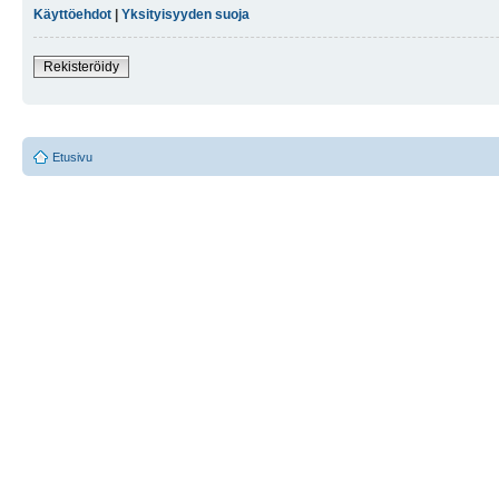
Käyttöehdot
|
Yksityisyyden suoja
Rekisteröidy
Etusivu