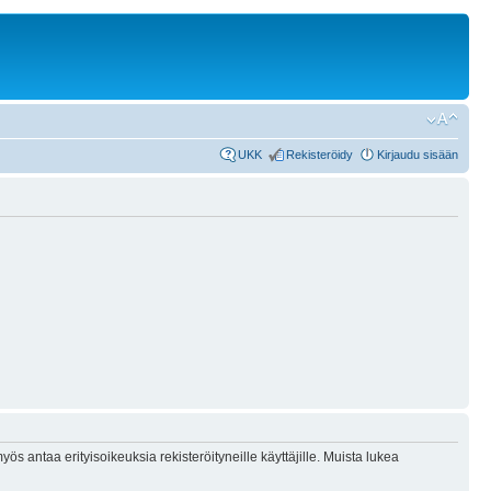
UKK
Rekisteröidy
Kirjaudu sisään
ös antaa erityisoikeuksia rekisteröityneille käyttäjille. Muista lukea