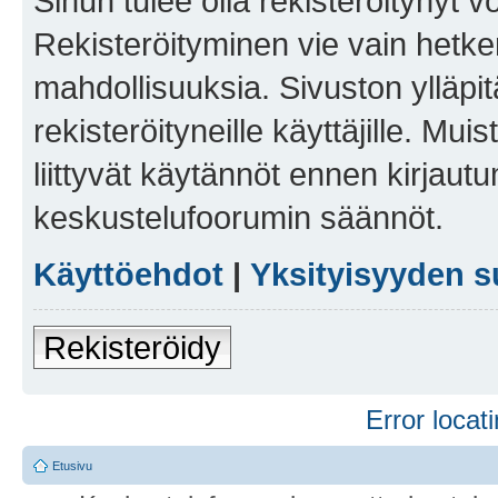
Sinun tulee olla rekisteröitynyt v
Rekisteröityminen vie vain hetken
mahdollisuuksia. Sivuston ylläpit
rekisteröityneille käyttäjille. Mu
liittyvät käytännöt ennen kirjau
keskustelufoorumin säännöt.
Käyttöehdot
|
Yksityisyyden s
Rekisteröidy
Error locati
Etusivu