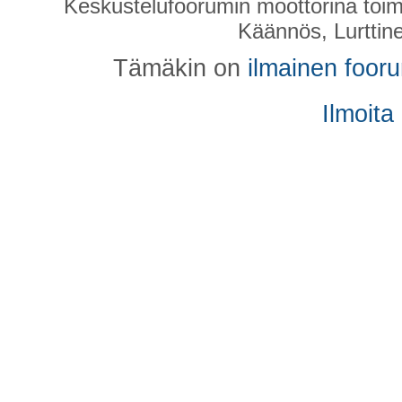
Keskustelufoorumin moottorina toim
Käännös, Lurttin
Tämäkin on
ilmainen foor
Ilmoita