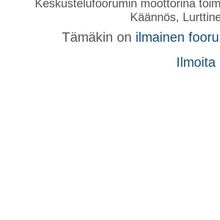
Keskustelufoorumin moottorina toim
Käännös, Lurttin
Tämäkin on
ilmainen foor
Ilmoita