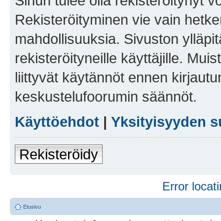
Sinun tulee olla rekisteröitynyt v
Rekisteröityminen vie vain hetken
mahdollisuuksia. Sivuston ylläpit
rekisteröityneille käyttäjille. Mu
liittyvät käytännöt ennen kirjau
keskustelufoorumin säännöt.
Käyttöehdot
|
Yksityisyyden s
Rekisteröidy
Error locati
Etusivu