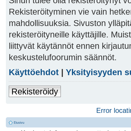
Sinun tulee olla rekisteröitynyt v
Rekisteröityminen vie vain hetken
mahdollisuuksia. Sivuston ylläpit
rekisteröityneille käyttäjille. Mu
liittyvät käytännöt ennen kirjau
keskustelufoorumin säännöt.
Käyttöehdot
|
Yksityisyyden s
Rekisteröidy
Error locati
Etusivu