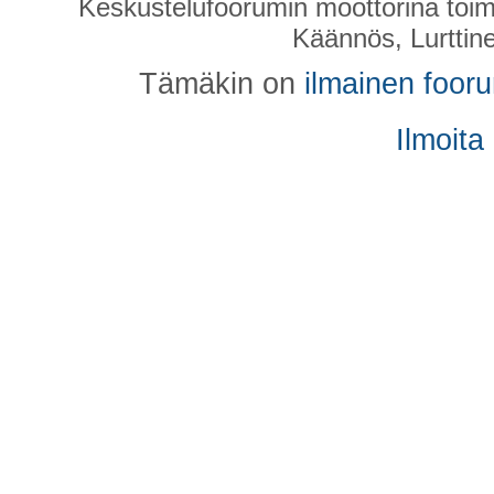
Keskustelufoorumin moottorina toim
Käännös, Lurttin
Tämäkin on
ilmainen foor
Ilmoita