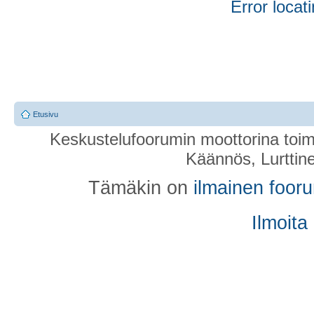
Error locati
Etusivu
Keskustelufoorumin moottorina toim
Käännös, Lurttin
Tämäkin on
ilmainen foor
Ilmoita