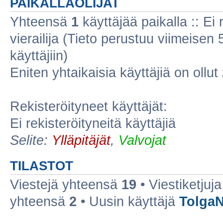
PAIKALLAOLIJAT
Yhteensä
1
käyttäjää paikalla :: Ei r
vierailija (Tieto perustuu viimeisen 5
käyttäjiin)
Eniten yhtaikaisia käyttäjiä on ollut
Rekisteröityneet käyttäjät:
Ei rekisteröityneitä käyttäjiä
Selite:
Ylläpitäjät
,
Valvojat
TILASTOT
Viestejä yhteensä
19
• Viestiketju
yhteensä
2
• Uusin käyttäjä
TolgaN