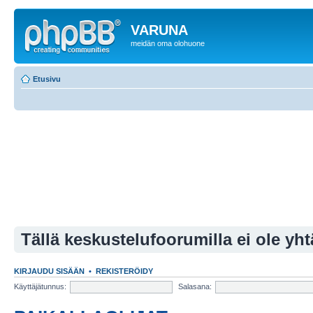
VARUNA
meidän oma olohuone
Etusivu
Tällä keskustelufoorumilla ei ole yht
KIRJAUDU SISÄÄN
•
REKISTERÖIDY
Käyttäjätunnus:
Salasana: