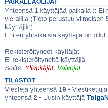
PAIKALLAOLIJAT
Yhteensä
1
käyttäjää paikalla :: Ei r
vierailija (Tieto perustuu viimeisen 5
käyttäjiin)
Eniten yhtaikaisia käyttäjiä on ollut
Rekisteröityneet käyttäjät:
Ei rekisteröityneitä käyttäjiä
Selite:
Ylläpitäjät
,
Valvojat
TILASTOT
Viestejä yhteensä
19
• Viestiketju
yhteensä
2
• Uusin käyttäjä
TolgaN