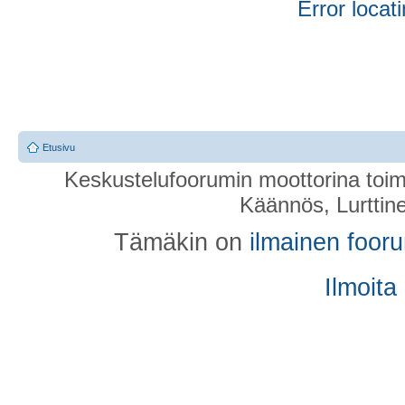
Error locati
Etusivu
Keskustelufoorumin moottorina toim
Käännös, Lurttin
Tämäkin on
ilmainen foor
Ilmoita