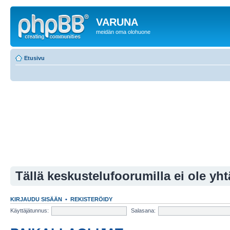
VARUNA
meidän oma olohuone
Etusivu
Tällä keskustelufoorumilla ei ole yht
KIRJAUDU SISÄÄN
•
REKISTERÖIDY
Käyttäjätunnus:
Salasana: