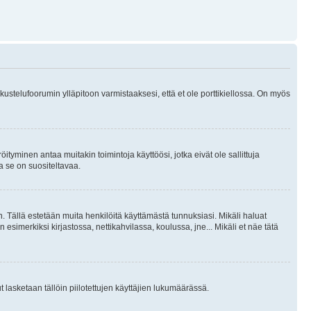
skustelufoorumin ylläpitoon varmistaaksesi, että et ole porttikiellossa. On myös
öityminen antaa muitakin toimintoja käyttöösi, jotka eivät ole sallittuja
ja se on suositeltavaa.
. Tällä estetään muita henkilöitä käyttämästä tunnuksiasi. Mikäli haluat
 esimerkiksi kirjastossa, nettikahvilassa, koulussa, jne... Mikäli et näe tätä
inut lasketaan tällöin piilotettujen käyttäjien lukumäärässä.