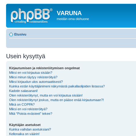
VARUNA
meidän oma olohuone
Etusivu
Usein kysyttyä
Kirjautumisen ja rekisteröitymisen ongelmat
Miksi en voi kirjautua sisään?
Miksi minun täytyy rekisteröityä?
Miksi kirjaudun ulos automaattisesti?
Kuinka estän käyttäjänimeni näkymästä paikallaolijoiden listassa?
Kadotin salasanani!
Olen rekisteröitynyt, mutta en voi kirjautua sisään!
Olen rekisteröitynyt joskus, mutta en pääse enää kirjautumaan?!
Mikä on COPPA?
Miksi en voi rekisteröityä?
Mitä “Poista evästeet” tekee?
Käyttäjän asetukset
Kuinka vaihdan asetuksiani?
Kellonaika on väärin!