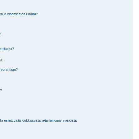
en ja vihamiesten listoilta?
?
stiketjut?
it.
 seurantaan?
a?
 esiintyvistä loukkaavista ja/tai laittomista asioista