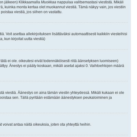
isen jälkeen) Klikkaamalla
Muokkaa
nappulaa valitsemastasi viestistä. Mikäli
, kuinka monta kertaa olet muokannut viestiä. Tämä näkyy vain, jos viestiin
poistaa viestiä, jos siihen on vastattu.
iä. Voit asettaa allekirjoituksen lisättäväksi automaattisesti kaikkiin viesteihisi
 kun kirjoitat uutta viestiä)
i tätä ei ole. oikeutesi eivät todennäköisesti riitä äänsetyksen luomiseen)
ättyy. Änestys ei pääty koskaan, mikäli asetat ajaksi 0. Vaihtoehtojen määrä
stä viestiä. Äänestys on aina tämän viestin yhteydessä. Mikäli kukaan ei ole
tai poistaa sen. Tällä pyritään estämään äänestyksen peukaloiminen ja
täjät voivat antaa näitä oikeuksia, joten ota yhteyttä heihin.