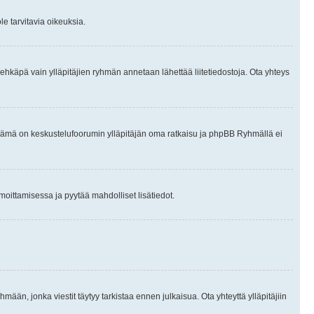
le tarvitavia oikeuksia.
tai ehkäpä vain ylläpitäjien ryhmän annetaan lähettää liitetiedostoja. Ota yhteys
en. Tämä on keskustelufoorumin ylläpitäjän oma ratkaisu ja phpBB Ryhmällä ei
ilmoittamisessa ja pyytää mahdolliset lisätiedot.
hmään, jonka viestit täytyy tarkistaa ennen julkaisua. Ota yhteyttä ylläpitäjiin