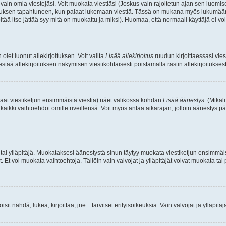
a vain omia viestejäsi. Voit muokata viestiäsi (Joskus vain rajoitetun ajan sen luom
okkauksen tapahtuneen, kun palaat lukemaan viestiä. Tässä on mukana myös lukumäärä
pitää itse jättää syy mitä on muokattu ja miksi). Huomaa, että normaali käyttäjä ei voi 
olet luonut allekirjoituksen. Voit valita
Lisää allekirjoitus
ruudun kirjoittaessasi viest
tää allekirjoituksen näkymisen viestikohtaisesti poistamalla rastin allekirjoituksesta,
aat viestiketjun ensimmäistä viestiä) näet valikossa kohdan
Lisää äänestys
. (Mikäl
aikki vaihtoehdot omille riveillensä. Voit myös antaa aikarajan, jolloin äänestys pä
 tai ylläpitäjä. Muokataksesi äänestystä sinun täytyy muokata viestiketjun ensimmäi
. Et voi muokata vaihtoehtoja. Tällöin vain valvojat ja ylläpitäjät voivat muokata 
 voisit nähdä, lukea, kirjoittaa, jne... tarvitset erityisoikeuksia. Vain valvojat ja ylläpi