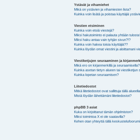
Ystävät ja vihamiehet
Mikä on ystävien ja vihamiesten lista?
Kuinka voin lisätä ja poistaa käyttäjiä ystävi
Viestien etsiminen
Kuinka voin etsiä viestejä?
Miksi hakutoiminto ei palauta yhtään tulosta
Miksi haku antaa vain tyhjän sivun?!?
Kuinka voin hakea toisia käyttäjiä??
Kuinka löydän omat viestini ja aloittamani vie
Viestiketjujen seuraaminen ja kirjanmerk
Mikä ero on kirjanmerkillä ja seuraamisella?
Kuinka asetan tietyn alueen tai viestiketjun
Kuinka lopetan seuraamisen?
Liitetiedostot
Mitkä liitetiedostot ovat sallittuja tällä alueell
Mistä löydän lähettämäni liitetiedostot?
phpBB 3 asiat
Kuka on kirjoittanut tämän ohjelmiston?
Miksi toimintoa X ei ole saatavilla?
Kehen otan yhteyttä tällä keskustelufoorumilla