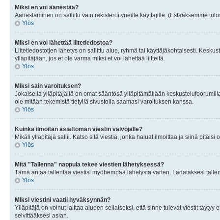
Miksi en voi äänestää?
Äänestäminen on sallittu vain rekisteröityneille käyttäjille. (Estääksemme tulos
Ylös
Miksi en voi lähettää liitetiedostoa?
Liitetiedostotjen lähetys on sallittu alue, ryhmä tai käyttäjäkohtaisesti. Keskus
ylläpitäjään, jos et ole varma miksi et voi lähettää liitteitä.
Ylös
Miksi sain varoituksen?
Jokaisella ylläpitäjällä on omat sääntösä ylläpitämällään keskustelufoorumilla
ole mitään tekemistä tietyllä sivustolla saamasi varoituksen kanssa.
Ylös
Kuinka ilmoitan asiattoman viestin valvojalle?
Mikäli ylläpitäjä sallii. Katso sitä viestiä, jonka haluat ilmoittaa ja siinä pitä
Ylös
Mitä "Tallenna" nappula tekee viestien lähetyksessä?
Tämä antaa tallentaa viestisi myöhempää lähetystä varten. Ladataksesi tallenn
Ylös
Miksi viestini vaatii hyväksynnän?
Ylläpitäjä on voinut laittaa alueen sellaiseksi, että sinne tulevat viestit täyty
selvittääksesi asian.