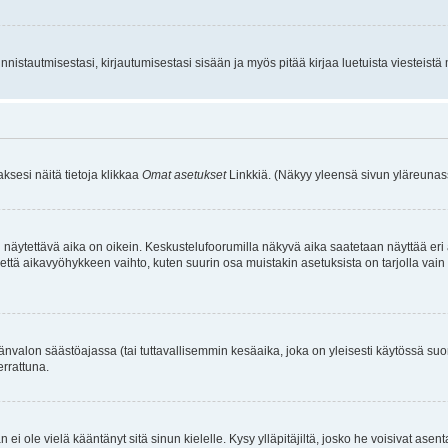
istautmisestasi, kirjautumisestasi sisään ja myös pitää kirjaa luetuista viesteistä mi
aksesi näitä tietoja klikkaa
Omat asetukset
Linkkiä. (Näkyy yleensä sivun yläreunass
 näytettävä aika on oikein. Keskustelufoorumilla näkyvä aika saatetaan näyttää eri
aikavyöhykkeen vaihto, kuten suurin osa muistakin asetuksista on tarjolla vain rekist
änvalon säästöajassa (tai tuttavallisemmin kesäaika, joka on yleisesti käytössä su
errattuna.
an ei ole vielä kääntänyt sitä sinun kielelle. Kysy ylläpitäjiltä, josko he voisivat a