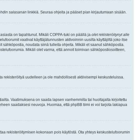
hdin salasanan
linkkiä. Seuraa ohjeita ja pääset pian kirjautumaan sisään.
 asiasta on tapahtunut. Mikäli COPPA-tuki on päällä ja
olet rekisteröitynyt alle
ufoorumit vaativat käyttäjätunnusten aktivoinnin uusilta käyttäjiltä joko itse
ait sähköpostia, noudata siinä tulleita ohjeita. Mikäli et saanut sähköpostia.
telufoorumia. Mikäli olet varma, että annoit toimivan sähköpostiosoitteen,
 rekisteröityä uudelleen ja ole mahdollisesti aktiivisempi keskusteluissa.
tiailta. Vaatimuksena on saada lapsen vanhemmilta tai huoltajalta kirjoitettu
ieheen saadaksesi neuvoja. Huomaa, että phpBB tiimi ei voi tarjota lakiapua
 ottaa rekisteröitymisen kokonaan pois käytöstä. Ota yhteys keskustelufoorumin