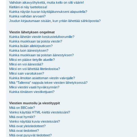
Vaihdoin aikavyöhykettä, mutta kello on silti väärin!
Kieltäni ei näy luettelossa!
Kuinka näytän kuvan käyttäjätunnukseni alapuolella?
Kuinka vaihdan arvoani?
Joudun kirjautumaan sisään, kun yritän lähettää sähköpostia?
Viestin lähetyksen ongelmat
Kuinka lähetän viestin keskustelufoorumille?
Kuinka muokkaan tai poista viestin?
Kuinka lisään allekirjoutksen?
Kuinka luon äänestyksen?
Kuinka muokkaan tai poistan äänestyksen?
Miksi en pääse tietyille alueille?
Miksi en voi äänestää?
Miksi en voi lähettää liitetiedostoa?
Miksi sain varoituksen?
Kuinka ilmoitan asiattoman viestin valvojalle?
Mitä "Tallenna" nappula tekee viestien lähetyksessä?
Miksi viestini vaatii hyväksynnän?
Kuinka tönäisen viestiketjuani?
Viestien muotoilu ja viestityypit
Mitä on BBCode?
Voinko käyttää HTML-kieltä viesteissäni?
Mitä ovat hymiöt?
Voinko näyttää kuvia viesteissäni?
Mitä ovat yleistiedotteet?
Mitä ovat tiedotteet?
Mitä ovat pysyvät tiedotteet?