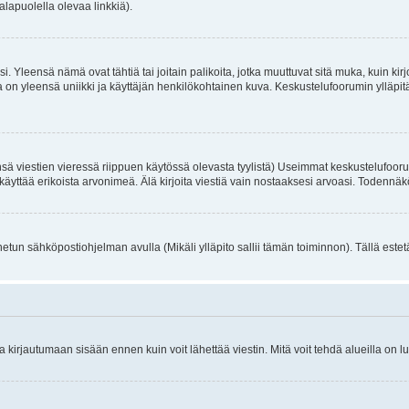
alapuolella olevaa linkkiä).
. Yleensä nämä ovat tähtiä tai joitain palikoita, jotka muuttuvat sitä muka, kuin kir
n yleensä uniikki ja käyttäjän henkilökohtainen kuva. Keskustelufoorumin ylläpitäjä
sä viestien vieressä riippuen käytössä olevasta tyylistä) Useimmat keskustelufooru
oivat käyttää erikoista arvonimeä. Älä kirjoita viestiä vain nostaaksesi arvoasi. Tod
netun sähköpostiohjelman avulla (Mikäli ylläpito sallii tämän toiminnon). Tällä estet
irjautumaan sisään ennen kuin voit lähettää viestin. Mitä voit tehdä alueilla on lu