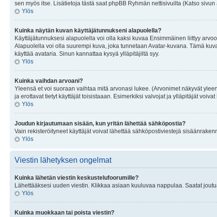
sen myös itse. Lisätietoja tästä saat phpBB Ryhmän nettisivuilta (Katso sivun 
Ylös
Kuinka näytän kuvan käyttäjätunnukseni alapuolella?
Käyttäjätunnuksesi alapuolella voi olla kaksi kuvaa Ensimmäinen liittyy arvoosi
Alapuolella voi olla suurempi kuva, joka tunnetaan Avatar-kuvana. Tämä kuva o
käyttää avataria. Sinun kannattaa kysyä ylläpitäjiltä syy.
Ylös
Kuinka vaihdan arvoani?
Yleensä et voi suoraan vaihtaa mitä arvonasi lukee. (Arvonimet näkyvät yleen
ja erottavat tietyt käyttäjät toisistaaan. Esimerkiksi valvojat ja ylläpitäjät v
Ylös
Joudun kirjautumaan sisään, kun yritän lähettää sähköpostia?
Vain rekisteröityneet käyttäjät voivat lähettää sähköpostiviestejä sisäänraken
Ylös
Viestin lähetyksen ongelmat
Kuinka lähetän viestin keskustelufoorumille?
Lähettääksesi uuden viestin. Klikkaa asiaan kuuluvaa nappulaa. Saatat joutua k
Ylös
Kuinka muokkaan tai poista viestin?