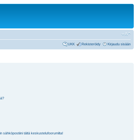
UKK
Rekisteröidy
Kirjaudu sisään
nä?
n sähköpostiini tältä keskustelufoorumilta!