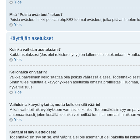
Ylös
Mitä “Poista evästeet” tekee?
Poista evästeet-linkki poistaa phpBB3 luomat evästeet, jotka pitävät huolen tunn
Ylös
Käyttäjän asetukset
Kuinka vaihdan asetuksiani?
Kaikki asetuksesi (Jos olet rekisteröitynyt) on tallennettu tietokantaan. Muutta
Ylös
Kellonaika on väärin!
Vaikka palvelimen kello saattaa olla joskus väärässä ajassa. Todennäköisesti
Sinun tulee muuttaa aikavyöhykkeen asetuksia omasta profiilistasi. Huomaa, että 
hyvä tilaisuus!
Ylös
Vaihdoin aikavyöhykettä, mutta kello on silti väärin!
Mikäli vaihdoit aikavyöhykkeen varmasti oikeaksi. Todennäköisin syy on päiv
automaattisesti, joten kesällä tuo aika voi heittää tunnilla normaaliin aikaan v
Ylös
Kieltäni ei näy luettelossa!
Todennäköisin syy on se, että yläpitäjä ei ole asentanut kielipakettia tai kuka