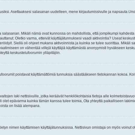
uusiksi. Asettaaksesi salasanan uudelleen, mene kirjautumissivulle ja napsauta
Uno
n ja salasanan. Mikäli nämä ovat kunnossa on mahdollista, että jompikumpi kahdesta
auttanut. Oletko varma, etteivät käyttäjätunnuksesi vaadi aktivointia? Useat keskustel
röidyit. Siellä oli ohjeet mukana aktivoinnista ja kuinka se tulee suorittaa. Mikäli s
n vaatimiseen on vähentää
villejä
käyttäjiä käyttämästä anonyymisti hyväkseen keskus
teyttä keskustelufoorumin ylläpitäjiin.
elufoorumit poistavat käyttämättömiä tunnuksia säästääkseen tietokannan kokoa. Koita
tojen laki nettisivuille, jotka keräävät henkilökohtaisia tietoja alle kolmetoistavuo
li olet epävarma kuinka tämän kanssa tulee toimia, Ota yhteyttä paikalliseen lakim
 joista on lisää alempana.
nyt tietyn nimen käyttämisen käyttäjätunnuksissa. Nettisivun omistaja on myös voinut