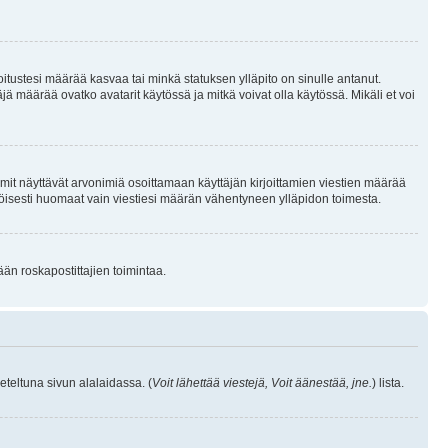
joitustesi määrää kasvaa tai minkä statuksen ylläpito on sinulle antanut.
 määrää ovatko avatarit käytössä ja mitkä voivat olla käytössä. Mikäli et voi
mit näyttävät arvonimiä osoittamaan käyttäjän kirjoittamien viestien määrää
ennäköisesti huomaat vain viestiesi määrän vähentyneen ylläpidon toimesta.
ään roskapostittajien toimintaa.
eteltuna sivun alalaidassa. (
Voit lähettää viestejä, Voit äänestää, jne.
) lista.