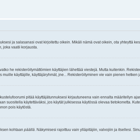
sesi ja salasanasi ovat kirjoitettu oikein. Mikäli nämä ovat oikein, ota yhteyttä ke
, joka vaatii korjausta.
ivatko he rekisteröitymättömien käyttäjien lähettää viestejä. Mutta kuitenkin. Rekister
s muille käyttäjille, käyttäjäryhmät, jne... Rekisteröityminen vie vain pienen hetken 
kustelufoorumi pitää käyttäjätunnuksesi kirjautuneena vain ennalta määritellyn ajan
an suositella käytettäväksi, jos käytät julkisessa käytössä olevaa tietokonetta. Kuten
innon pois käytöstä.
etuksen kohtaan
päällä
. Näkymisesi rajoittuu vain ylläpitäjiin, valvojiin ja itsellesi. S