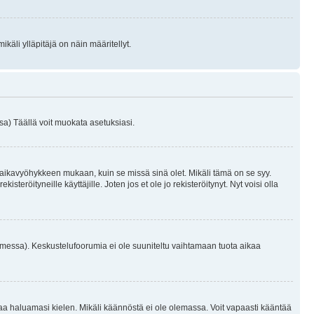
käli ylläpitäjä on näin määritellyt.
a) Täällä voit muokata asetuksiasi.
 aikavyöhykkeen mukaan, kuin se missä sinä olet. Mikäli tämä on se syy.
eröityneille käyttäjille. Joten jos et ole jo rekisteröitynyt. Nyt voisi olla
omessa). Keskustelufoorumia ei ole suuniteltu vaihtamaan tuota aikaa
sentaa haluamasi kielen. Mikäli käännöstä ei ole olemassa. Voit vapaasti kääntää