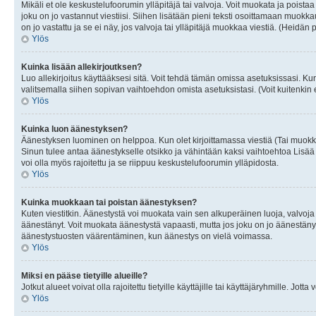
Mikäli et ole keskustelufoorumin ylläpitäjä tai valvoja. Voit muokata ja poista
joku on jo vastannut viestiisi. Siihen lisätään pieni teksti osoittamaan mu
on jo vastattu ja se ei näy, jos valvoja tai ylläpitäjä muokkaa viestiä. (Heidän 
Ylös
Kuinka lisään allekirjoutksen?
Luo allekirjoitus käyttääksesi sitä. Voit tehdä tämän omissa asetuksissasi. Kun 
valitsemalla siihen sopivan vaihtoehdon omista asetuksistasi. (Voit kuitenkin es
Ylös
Kuinka luon äänestyksen?
Äänestyksen luominen on helppoa. Kun olet kirjoittamassa viestiä (Tai muokk
Sinun tulee antaa äänestykselle otsikko ja vähintään kaksi vaihtoehtoa Lisää k
voi olla myös rajoitettu ja se riippuu keskustelufoorumin ylläpidosta.
Ylös
Kuinka muokkaan tai poistan äänestyksen?
Kuten viestitkin. Äänestystä voi muokata vain sen alkuperäinen luoja, valvoja
äänestänyt. Voit muokata äänestystä vapaasti, mutta jos joku on jo äänestänyt
äänestystuosten väärentäminen, kun äänestys on vielä voimassa.
Ylös
Miksi en pääse tietyille alueille?
Jotkut alueet voivat olla rajoitettu tietyille käyttäjille tai käyttäjäryhmille. Jotta
Ylös