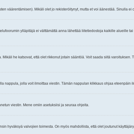
ten väärentämisen). Mikäli olet jo rekisteröitynyt, mutta et voi äänestää. Sinulla ei o
telufoorumin ylläpitäjä ei välttämättä anna lähettää liitetiedostoja kaikille alueille 
. Mikäli he katsovat, että olet rikkonut jotain sääntöä. Voit saada siitä varoituks
isi olla nappula, jolla voit ilmoittaa viestin. Tämän nappulan klikkaus ohjaa eteenpäin 
etun viestin. Mene omiin asetuksiisi ja seuraa ohjeita.
y ensin hyväksyä valvojien toimesta. On myös mahdollista, että olet joutunut käyttäjäry