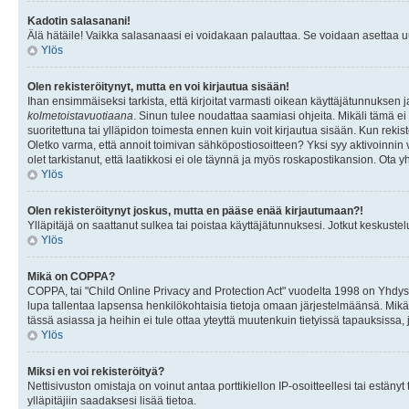
Kadotin salasanani!
Älä hätäile! Vaikka salasanaasi ei voidakaan palauttaa. Se voidaan asettaa 
Ylös
Olen rekisteröitynyt, mutta en voi kirjautua sisään!
Ihan ensimmäiseksi tarkista, että kirjoitat varmasti oikean käyttäjätunnukse
kolmetoistavuotiaana
. Sinun tulee noudattaa saamiasi ohjeita. Mikäli tämä ei 
suoritettuna tai ylläpidon toimesta ennen kuin voit kirjautua sisään. Kun rekiste
Oletko varma, että annoit toimivan sähköpostiosoitteen? Yksi syy aktivoinni
olet tarkistanut, että laatikkosi ei ole täynnä ja myös roskapostikansion. Ota yh
Ylös
Olen rekisteröitynyt joskus, mutta en pääse enää kirjautumaan?!
Ylläpitäjä on saattanut sulkea tai poistaa käyttäjätunnuksesi. Jotkut keskust
Ylös
Mikä on COPPA?
COPPA, tai "Child Online Privacy and Protection Act" vuodelta 1998 on Yhdysval
lupa tallentaa lapsensa henkilökohtaisia tietoja omaan järjestelmäänsä. Mikä
tässä asiassa ja heihin ei tule ottaa yteyttä muutenkuin tietyissä tapauksissa,
Ylös
Miksi en voi rekisteröityä?
Nettisivuston omistaja on voinut antaa porttikiellon IP-osoitteellesi tai estä
ylläpitäjiin saadaksesi lisää tietoa.