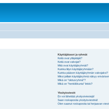
Käyttäjätasot ja ryhmät
Keitä ovat ylläpitäjät?
Keitä ovat valvojat?
Mitä ovat käyttäjäryhmät?
Kuinka liityn käyttäjäryhmään?
Kuinka pääsen käyttäjäryhmän valvojaksi?
Miksi joillain käyttäjäryhmä näkyy erivärise
Mikä on "oletusryhmä"?
Mikä on "henkilökunta" linkki?
Yksityisviestit
En voi lähettää yksitysiviestejä!
Saan roskapostia yksityisviestinä!
Olen saanut roskapostia tai herjaavan viesti