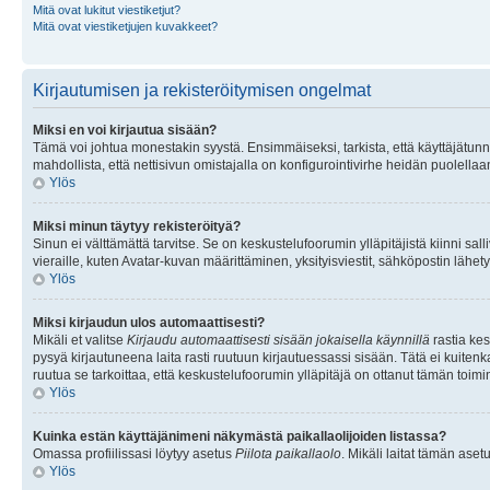
Mitä ovat lukitut viestiketjut?
Mitä ovat viestiketjujen kuvakkeet?
Kirjautumisen ja rekisteröitymisen ongelmat
Miksi en voi kirjautua sisään?
Tämä voi johtua monestakin syystä. Ensimmäiseksi, tarkista, että käyttäjätunnuk
mahdollista, että nettisivun omistajalla on konfigurointivirhe heidän puolellaan
Ylös
Miksi minun täytyy rekisteröityä?
Sinun ei välttämättä tarvitse. Se on keskustelufoorumin ylläpitäjistä kiinni sall
vieraille, kuten Avatar-kuvan määrittäminen, yksityisviestit, sähköpostin lähety
Ylös
Miksi kirjaudun ulos automaattisesti?
Mikäli et valitse
Kirjaudu automaattisesti sisään jokaisella käynnillä
rastia kes
pysyä kirjautuneena laita rasti ruutuun kirjautuessassi sisään. Tätä ei kuitenka
ruutua se tarkoittaa, että keskustelufoorumin ylläpitäjä on ottanut tämän toim
Ylös
Kuinka estän käyttäjänimeni näkymästä paikallaolijoiden listassa?
Omassa profiilissasi löytyy asetus
Piilota paikallaolo
. Mikäli laitat tämän as
Ylös